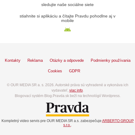
sledujte naše sociálne siete
stiahnite si aplikáciu a čítajte Pravdu pohodlne aj v
mobile
Kontakty
Reklama
Otázky a odpovede
Podmienky používania
Cookies
GDPR
© OUR MEDIA SR a. s. 2026. Autorské práva sú vyhradené a vykonáva ich
vydavateľ,
viac info
.
Blogovací systém Blog.Pravda.sk beží na technológií Wordpress.
Kompletný video servis pre OUR MEDIA SR a.s. zabezpečuje
ARBERTO GROUP
s.r.o.
.