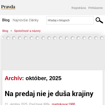
Registrácia
Prihlásenie
Blog
Najnovšie články
Najčítanejšie články
Blog
>
Spoločnosť a názory
Najkomentovanejšie články
Zoznam blogov
Komerčné blogy
Archív:
október, 2025
Na predaj nie je duša krajiny
21. októbra 2025, Prečítané 909x,
martinkovac1988