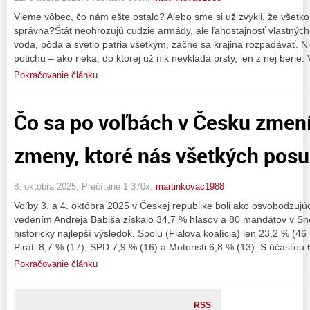
Vieme vôbec, čo nám ešte ostalo? Alebo sme si už zvykli, že všetko
správna?Štát neohrozujú cudzie armády, ale ľahostajnosť vlastných
voda, pôda a svetlo patria všetkým, začne sa krajina rozpadávať. Nie
potichu – ako rieka, do ktorej už nik nevkladá prsty, len z nej berie.
Pokračovanie článku
Čo sa po voľbách v Česku zmení
zmeny, ktoré nás všetkých pos
8. októbra 2025, Prečítané 1 370x,
martinkovac1988
Voľby 3. a 4. októbra 2025 v Českej republike boli ako osvobodzu
vedením Andreja Babiša získalo 34,7 % hlasov a 80 mandátov v Sn
historicky najlepší výsledok. Spolu (Fialova koalícia) len 23,2 % (
Piráti 8,7 % (17), SPD 7,9 % (16) a Motoristi 6,8 % (13). S účasťou
Pokračovanie článku
RSS